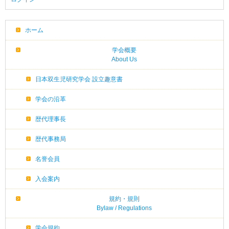
ホーム
学会概要
About Us
日本双生児研究学会 設立趣意書
学会の沿革
歴代理事長
歴代事務局
名誉会員
入会案内
規約・規則
Bylaw / Regulations
学会規約